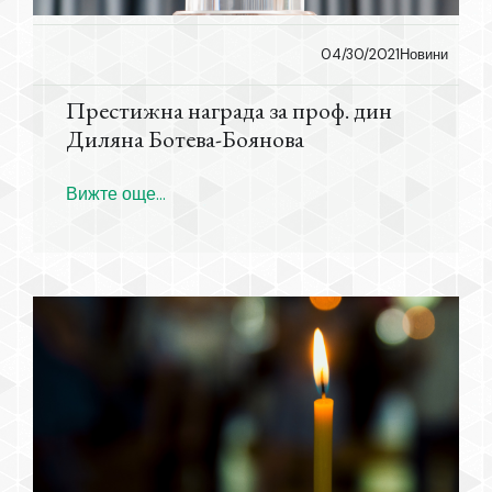
04/30/2021
Новини
Престижна награда за проф. дин
Диляна Ботева-Боянова
Вижте още...