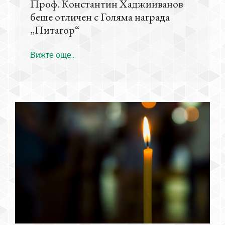
Проф. Константин Хаджииванов
беше отличен с Голяма награда
„Питагор“
Вижте още...