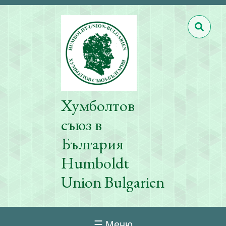
Хумболтов
съюз в
България
Humboldt
Union Bulgarien
☰ Меню