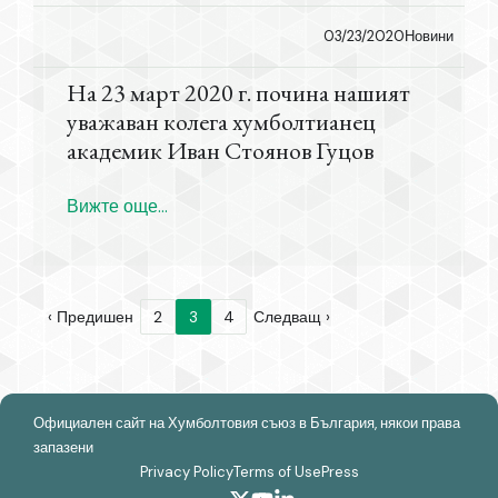
03/23/2020
Новини
На 23 март 2020 г. почина нашият
уважаван колега хумболтианец
академик Иван Стоянов Гуцов
Вижте още...
Предишен
2
3
4
Следващ
Официален сайт на Хумболтовия съюз в България, някои права
запазени
Privacy Policy
Terms of Use
Press