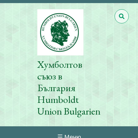
Хумболтов
съюз в
България
Humboldt
Union Bulgarien
☰ Меню