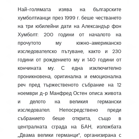
Най-голямата изява на българските
хумболтианци през 1999 г. беше честването
на три юбилейни дати на Александър фон
Хумболт: 200 години от началото на
прочутото му южно-американско
изследователско пътуване, както и 230
години от рождението му и 140 години от
кончината му. С една изключително
проникновена, оригинална и емоционална
реч пред тържественото събрание на 12
ноември д-р Манфред Остен описа живота
и делото на великия германски
изследовател. Непосредствено преди
събранието беше открита, също в
централната сграда на БАН, изложбата
„Двама велики германци”, организирана с