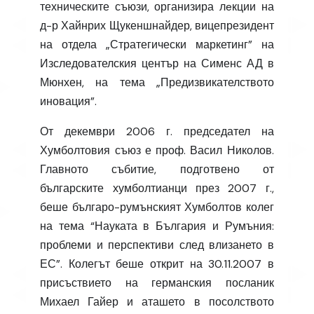
техническите съюзи, организира лeкции на
д-р Хайнрих Щукеншнайдер, вицепрезидент
на отдела „Стратегически маркетинг” на
Изследователския център на Сименс АД в
Мюнхен, на тема „Предизвикателството
иновация”.
От декември 2006 г. председател на
Хумболтовия съюз е проф. Васил Николов.
Главното събитие, подготвено от
българските хумболтианци през 2007 г.,
беше българо-румънският Хумболтов колег
на тема “Науката в България и Румъния:
проблеми и перспективи след влизането в
ЕС”. Колегът беше открит на 30.11.2007 в
присъствието на германския посланик
Михаел Гайер и аташето в посолството