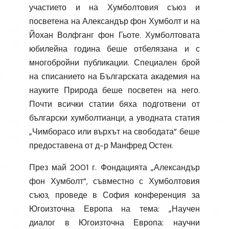
участието и на Хумболтовия съюз и
посветена на Александър фон Хумболт и на
Йохан Волфганг фон Гьоте. Хумболтовата
юбилейна година беше отбелязана и с
многобройни публикации. Специален брой
на списанието на Българската академия на
науките Природа беше посветен на него.
Почти всички статии бяха подготвени от
български хумболтианци, а уводната статия
„Чимборасо или върхът на свободата” беше
предоставена от д-р Манфред Остен.
През май 2001 г. Фондацията „Александър
фон Хумболт”, съвместно с Хумболтовия
съюз, проведе в София конференция за
Югоизточна Европа на тема: „Научен
диалог в Югоизточна Европа: научни