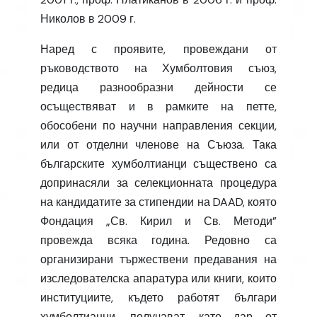
Николов в 2009 г.
Наред с проявите, провеждани от
ръководството на Хумболтовия съюз,
редица разнообразни дейности се
осъществяват и в рамките на петте,
обособени по научни направления секции,
или от отделни членове на Съюза. Така
българските хумболтианци съществено са
допринасяли за селекционната процедура
на кандидатите за стипендии на DAAD, която
Фондация „Св. Кирил и Св. Методи”
провежда всяка година. Редовно са
организирани тържествени предавания на
изследователска апаратура или книги, които
институциите, където работят българи
хумболтианци, получават, като дар от