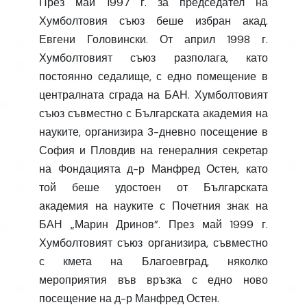
През май 1997 г. за председател на
Хумболтовия съюз беше избран акад.
Евгени Головински. От април 1998 г.
Хумболтовият съюз разполага, като
постоянно седалище, с едно помещение в
централната сграда на БАН. Хумболтовият
съюз съвместно с Българската академия на
науките, организира 3-дневно посещение в
София и Пловдив на генералния секретар
на Фондацията д-р Манфред Остен, като
той беше удостоен от Българската
академия на науките с Почетния знак на
БАН „Марин Дринов”. През май 1999 г.
Хумболтовият съюз организира, съвместно
с кмета на Благоевград, няколко
мероприятия във връзка с едно ново
посещение на д-р Манфред Остен.