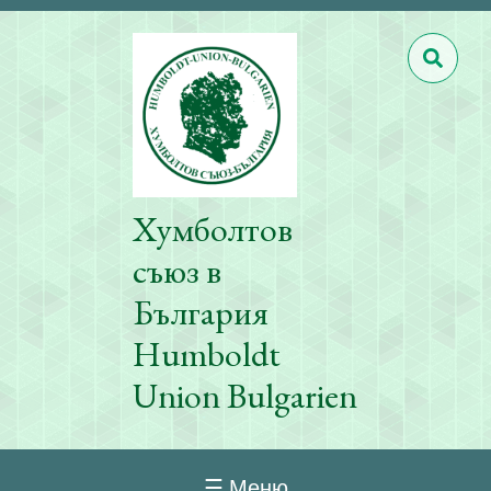
Хумболтов
съюз в
България
Humboldt
Union Bulgarien
☰ Меню