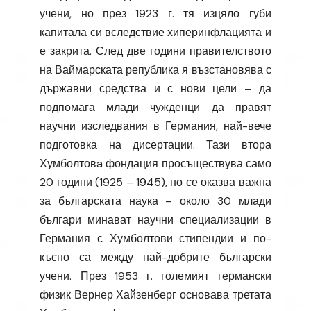
учени, но през 1923 г. тя изцяло губи
капитала си вследствие хиперинфлацията и
е закрита. След две години правителството
на Ваймарската република я възстановява с
държавни средства и с нови цели – да
подпомага млади чужденци да правят
научни изследвания в Германия, най-вече
подготовка на дисертации. Тази втора
Хумболтовa фондация просъществува само
20 години (1925 – 1945), но се оказва важна
за българската наука – около 30 млади
българи минават научни специализации в
Германия с Хумболтови стипендии и по-
късно са между най-добрите български
учени. През 1953 г. големият германски
физик Вернер Хайзенберг основава третата