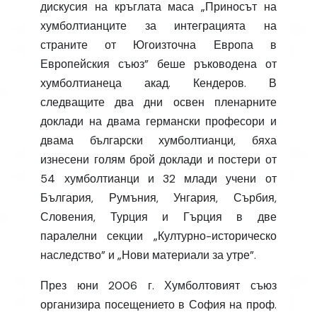
дискусия на кръглата маса „Приносът на
хумболтианците за интеграцията на
страните от Югоизточна Европа в
Европейския съюз” беше ръководена от
хумболтианеца акад. Кендеров. В
следващите два дни освен пленарните
доклади на двама германски професори и
двама български хумболтианци, бяха
изнесени голям брой доклади и постери от
54 хумболтианци и 32 млади учени от
България, Румъния, Унгария, Сърбия,
Словения, Турция и Гърция в две
паралелни секции „Културно-историческо
наследство” и „Нови материали за утре”.
През юни 2006 г. Хумболтовият съюз
организира посещението в София на проф.