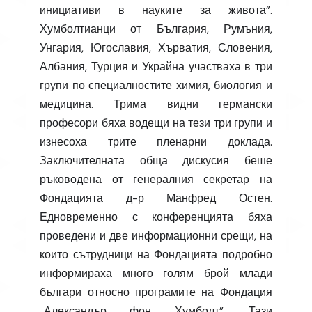
инициативи в науките за живота”.
Хумболтианци от България, Румъния,
Унгария, Югославия, Хърватия, Словения,
Албания, Турция и Украйна участваха в три
групи по специалностите химия, биология и
медицина. Трима видни германски
професори бяха водещи на тези три групи и
изнесоха трите пленарни доклада.
Заключителната обща дискусия беше
ръководена от генералния секретар на
Фондацията д-р Манфред Остен.
Едновременно с конференцията бяха
проведени и две информационни срещи, на
които сътрудници на Фондацията подробно
информираха много голям брой млади
българи относно програмите на Фондация
„Александър фон Хумболт”. Тази