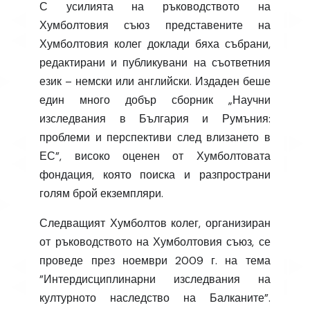
С усилията на ръководството на
Хумболтовия съюз представените на
Хумболтовия колег доклади бяха събрани,
редактирани и публикувани на съответния
език – немски или английски. Издаден беше
един много добър сборник „Научни
изследвания в България и Румъния:
проблеми и перспективи след влизането в
ЕС”, високо оценен от Хумболтовата
фондация, която поиска и разпространи
голям брой екземпляри.
Следващият Хумболтов колег, организиран
от ръководството на Хумболтовия съюз, се
проведе през ноември 2009 г. на тема
”Интердисциплинарни изследвания на
културното наследство на Балканите”.