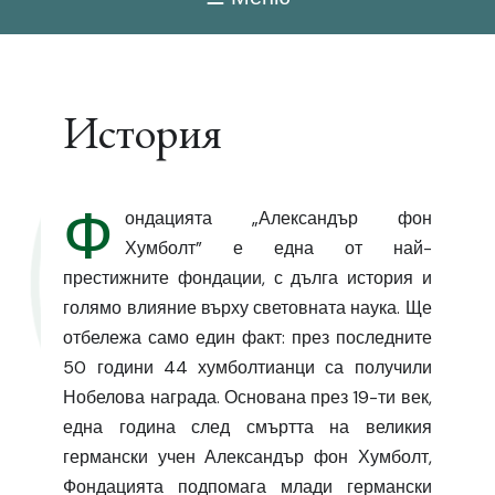
История
Ф
ондацията „Александър фон
Хумболт” е една от най-
престижните фондации, с дълга история и
голямо влияние върху световната наука. Ще
отбележа само един факт: през последните
50 години 44 хумболтианци са получили
Нобелова награда. Основана през 19-ти век,
една година след смъртта на великия
германски учен Александър фон Хумболт,
Фондацията подпомага млади германски