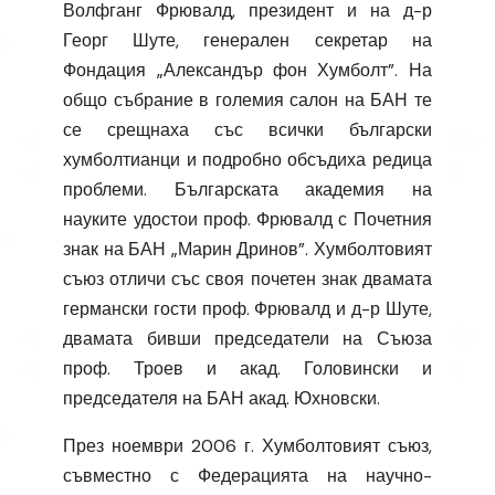
Волфганг Фрювалд, президент и на д-р
Георг Шуте, генерален секретар на
Фондация „Александър фон Хумболт”. На
общо събрание в големия салон на БАН те
се срещнаха със всички български
хумболтианци и подробно обсъдиха редица
проблеми. Българската академия на
науките удостои проф. Фрювалд с Почетния
знак на БАН „Марин Дринов”. Хумболтовият
съюз отличи със своя почетен знак двамата
германски гости проф. Фрювалд и д-р Шуте,
двамата бивши председатели на Съюза
проф. Троев и акад. Головински и
председателя на БАН акад. Юхновски.
През ноември 2006 г. Хумболтовият съюз,
съвместно с Федерацията на научно-