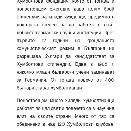
Хумболтова фондация, която от тогава и
понастоящем ежегодно дава голям брой
стипендии на млади чужденци, предимно с
докторска степен, за да работят в най-
добрите германски научни институции. През
първите 12 години на фондацията
комунистическият режим в България не
разрешава българи да кандидатстват за
Хумболтови стипендии. Едва в 1965 г.
няколко млади български учени заминават
за Германия. От тогава повече от 400
българи стават хумболтианци.
Понастоящем много хиляди хумболтианци
работят по цял свят и повечето са в научния
елит на своите страни. Много от тях са
обединени в над 120 Хумболтови клубове,