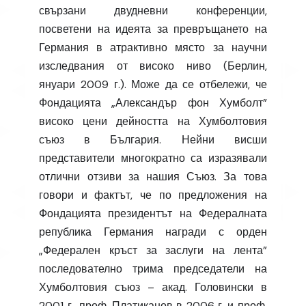
свързани двудневни конференции,
посветени на идеята за превръщането на
Германия в атрактивно място за научни
изследвания от високо ниво (Берлин,
януари 2009 г.). Може да се отбележи, че
Фондацията „Александър фон Хумболт”
високо цени дейността на Хумболтовия
съюз в България. Нейни висши
представители многократно са изразявали
отлични отзиви за нашия Съюз. За това
говори и фактът, че по предложения на
Фондацията президентът на Федералната
република Германия награди с орден
„Федерален кръст за заслуги на лента”
последователно трима председатели на
Хумболтовия съюз – акад. Головински в
2001 г., проф. Платиканов в 2006 г. и проф.