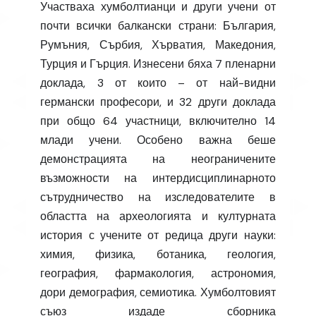
Участваха хумболтианци и други учени от
почти всички балкански страни: България,
Румъния, Сърбия, Хърватия, Македония,
Турция и Гърция. Изнесени бяха 7 пленарни
доклада, 3 от които – от най-видни
германски професори, и 32 други доклада
при общо 64 участници, включително 14
млади учени. Особено важна беше
демонстрацията на неограничените
възможности на интердисциплинарното
сътрудничество на изследователите в
областта на археологията и културната
история с учените от редица други науки:
химия, физика, ботаника, геология,
география, фармакология, астрономия,
дори демография, семиотика. Хумболтовият
съюз издаде сборника