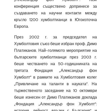
конференция съществено допринесе за
създаването на научни контакти между
кръгло 1200 хумболтианци в Югоизточна
Европа.
През 2002 г. за председател на
Хумболтовия съюз беше избран проф. Димо
Платиканов. Най-голямото мероприятие на
българските хумболтианци през 2003 г.
беше честването на 50-годишнината на
третата Фондация „Александър фон
Хумболт” в рамките на Хумболтовия колег
„Привличане на таланти в науката”. На
тържественото заседание на 10 октомври
беше изнесен от Димо Платиканов доклада
„Фондация „Александър фон Хумболт”:
история, дейност, връзки с България” и