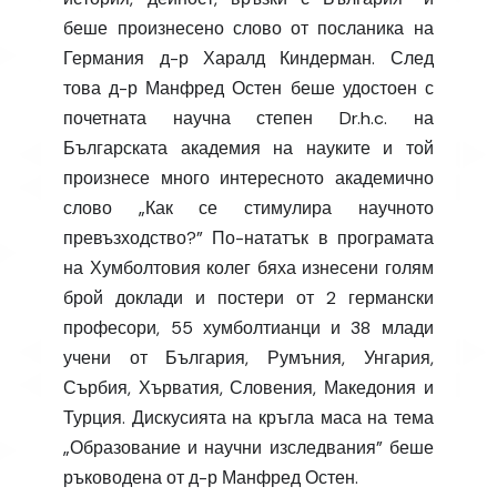
беше произнесено слово от посланика на
Германия д-р Харалд Киндерман. След
това д-р Манфред Остен беше удостоен с
почетната научна степен Dr.h.c. на
Българската академия на науките и той
произнесе много интересното академично
слово „Как се стимулира научното
превъзходство?” По-нататък в програмата
на Хумболтовия колег бяха изнесени голям
брой доклади и постери от 2 германски
професори, 55 хумболтианци и 38 млади
учени от България, Румъния, Унгария,
Сърбия, Хърватия, Словения, Македония и
Турция. Дискусията на кръгла маса на тема
„Образование и научни изследвания” беше
ръководена от д-р Манфред Остен.