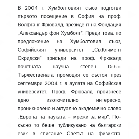
В 2004 г. Хумболтовият съюз подготви
първото посещение в София на проф.
Волфганг Фрювалд, президент на Фондация
„Александър фон Хумболт”. Преди това, по
предложение на Хумболтовия съюз,
Софийският университет „Св.Климент
Охридски” присъди на проф. Фрювалд
почетната научна степен Dr.h.c.
Тържествената промоция се състоя през
септември 2004 г. в аулата на Софийския
университет. Проф. Фрювалд произнесе
едно изключително интересно,
проникновено и актуално академично слово
„Европа на науката – мрежи за мир”. По-
късно то беше публикувано на български
език в списание Светът на физиката.