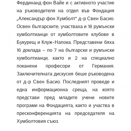
Фердинанд фон Вайе и с активното участие
на ръководителя на отдел във Фондация
„Александър фон Хумболт” д-р Свен Басио.
Освен българските, участваха и 18 румънски
хумболтианци от хумболтовите клубове в
Букурещ и Клуж-Напока. Представени бяха
16 доклада – по 7 на български и румънски
хумболтианци, както и 2 на специално
поканени професори от Германия.
Заключителната дискусия беше ръководена
от д-р Свен Басио. Последният проведе и
една информационна среща, на която
представи пред младите учени новите
програми на Фондацията, както и участва в
пресконференцията на председателя на
Хумболтовия съюз.