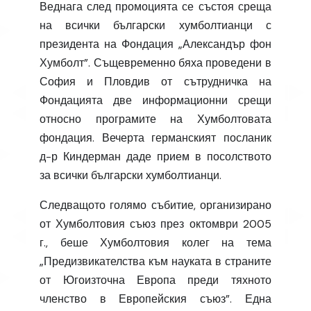
Веднага след промоцията се състоя среща
на всички български хумболтианци с
президента на Фондация „Александър фон
Хумболт”. Същевременно бяха проведени в
София и Пловдив от сътрудничка на
Фондацията две информационни срещи
относно програмите на Хумболтовата
фондация. Вечерта германският посланик
д-р Киндерман даде прием в посолството
за всички български хумболтианци.
Следващото голямо събитие, организирано
от Хумболтовия съюз през октомври 2005
г., беше Хумболтовия колег на тема
„Предизвикателства към науката в страните
от Югоизточна Европа преди тяхното
членство в Европейския съюз”. Една