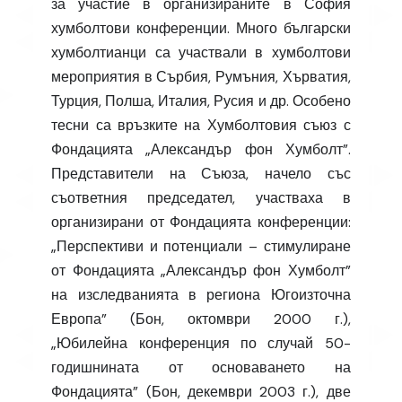
за участие в организираните в София
хумболтови конференции. Много български
хумболтианци са участвали в хумболтови
мероприятия в Сърбия, Румъния, Хърватия,
Турция, Полша, Италия, Русия и др. Особено
тесни са връзките на Хумболтовия съюз с
Фондацията „Александър фон Хумболт”.
Представители на Съюза, начело със
съответния председател, участваха в
организирани от Фондацията конференции:
„Перспективи и потенциали – стимулиране
от Фондацията „Александър фон Хумболт”
на изследванията в региона Югоизточна
Европа” (Бон, октомври 2000 г.),
„Юбилейна конференция по случай 50-
годишнината от основаването на
Фондацията” (Бон, декември 2003 г.), две