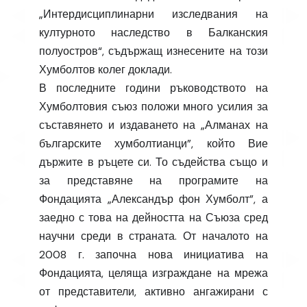
„Интердисциплинарни изследвания на
културното наследство в Балканския
полуостров“, съдържащ изнесените на този
Хумболтов колег доклади.
В последните години ръководството на
Хумболтовия съюз положи много усилия за
съставянето и издаването на „Алманах на
българските хумболтианци”, който Вие
държите в ръцете си. То съдейства също и
за представяне на програмите на
Фондацията „Александър фон Хумболт”, а
заедно с това на дейността на Съюза сред
научни среди в страната. От началото на
2008 г. започна нова инициатива на
Фондацията, целяща изграждане на мрежа
от представители, активно ангажирани с