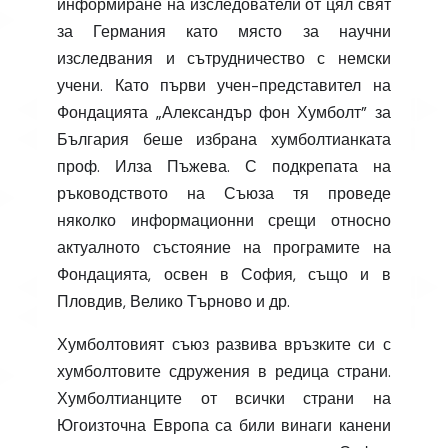
информиране на изследователи от цял свят
за Германия като място за научни
изследвания и сътрудничество с немски
учени. Като първи учен-представител на
Фондацията „Александър фон Хумболт” за
България беше избрана хумболтианката
проф. Илза Пъжева. С подкрепата на
ръководството на Съюза тя проведе
няколко информационни срещи относно
актуалното състояние на програмите на
Фондацията, освен в София, също и в
Пловдив, Велико Търново и др.
Хумболтовият съюз развива връзките си с
хумболтовите сдружения в редица страни.
Хумболтианците от всички страни на
Югоизточна Европа са били винаги канени