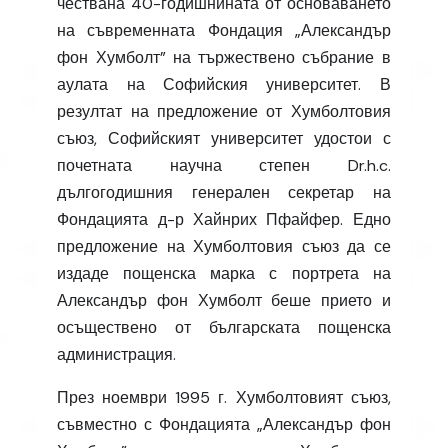
чествана 40-годишнината от основаването
на съвременната Фондация „Александър
фон Хумболт” на тържествено събрание в
аулата на Софийския университет. В
резултат на предложение от Хумболтовия
съюз, Софийският университет удостои с
почетната научна степен Dr.h.c.
дългогодишния генерален секретар на
Фондацията д-р Хайнрих Пфайфер. Едно
предложение на Хумболтовия съюз да се
издаде пощенска марка с портрета на
Александър фон Хумболт беше прието и
осъществено от българската пощенска
администрация.
През ноември 1995 г. Хумболтовият съюз,
съвместно с Фондацията „Александър фон