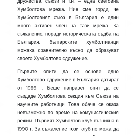
дружества, съюзи и т.н. – една световна
Хумболтова мрежа. Ние сме горди, че
Хумболтовият съюз в България е един
много активен член на тази мрежа. За
съжаление, поради историческата съдба на
България, българските хумболтианци
можаха сравнително късно да образуват
своето Хумболтово сдружение.
Първите опити да се основе едно
Хумболтово сдружение в България датират
от 1986 г. Беше направен опит да се
създаде Хумболтова секция към Съюза на
научните работници. Това обаче се оказа
невъзможно по време на комунистическия
режим. Първият Хумболтов клуб възникна в
1990 г. За съжаление този клуб не можа да