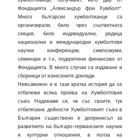
Фондацията „Александър фон Хумболт”.
Много български хумболтианци са
организирали, било чрез съответната
секция, било индивидуално, редица
национални и международни хумболтови
научни конференции, симпозиуми,
семинари и т.н., подкрепени финансово от
Фондацията. В много случаи са издавани и
сборници от изнесените доклади.
Невъзможно е в тази кратка история да се
отбележи всяка проява на Хумболтовия
съюз. Надяваме се, че със своите, тук
отбелязани, дейности Хумболтовият съюз в
България съществено е допринесъл за
развитието на българо-германските научни
и културни отношения, в полза на