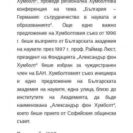
Хумболт”, проведе регионална Хумболтова
конференция на тема „България –
Германия: сътрудничество в науката и
образованието”. Още едно важно
предложение на Хумболтовия съюз от 1996
г. беше възприето от Българската академия
на науките: през 1997 г. проф. Раймар Люст,
президент на Фондацията „Александър фон
Хумболт” беше избран за чуждестранен
член на БАН. Хумболтовият съюз инициира
и едно предложение на Българската
академия на науките, една улица, близо до
институтите на Академията, да бъде
наименована „Александър фон Хумболт”,
което беше прието от Софийския общински
съвет.