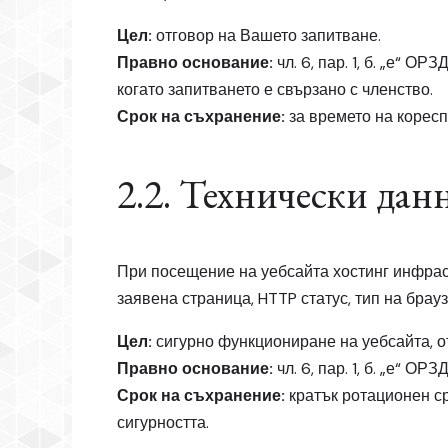
Цел:
отговор на Вашето запитване.
Правно основание:
чл. 6, пар. 1, б. „е“ О
когато запитването е свързано с членство.
Срок на съхранение:
за времето на коресп
2.2. Технически дан
При посещение на уебсайта хостинг инфрастр
заявена страница, HTTP статус, тип на брау
Цел:
сигурно функциониране на уебсайта, о
Правно основание:
чл. 6, пар. 1, б. „е“ О
Срок на съхранение:
кратък ротационен ср
сигурността.