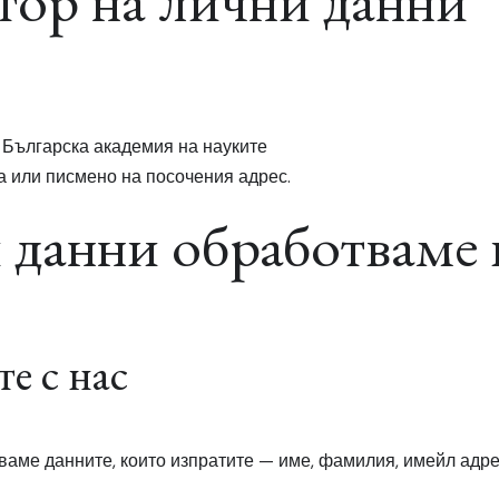
тор на лични данни
1, Българска академия на науките
а или писмено на посочения адрес.
 данни обработваме 
те с нас
тваме данните, които изпратите — име, фамилия, имейл адр