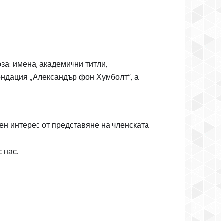
а: имена, академични титли,
ондация „Александър фон Хумболт“, а
итимен интерес от представяне на членската
 нас.