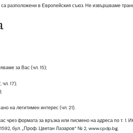
е, са разположени в Европейския съюз. Не извършваме тра
а
ваме за Вас (чл. 15);
чл. 17);
;
но на легитимен интерес (чл. 21).
нас чрез
формата за връзка
или писмено на адреса по т. 1. 
1592, бул. „Проф. Цветан Лазаров“ № 2,
www.cpdp.bg
.