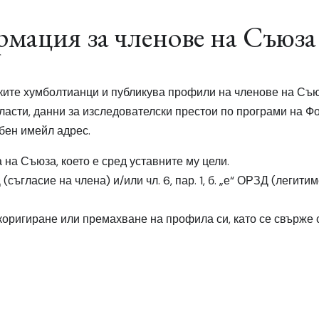
рмация за членове на Съюза
ките хумболтианци и публикува профили на членове на Съюз
ласти, данни за изследователски престои по програми на Ф
бен имейл адрес.
на Съюза, което е сред уставните му цели.
РЗД (съгласие на члена) и/или чл. 6, пар. 1, б. „е“ ОРЗД (лег
коригиране или премахване на профила си, като се свърже с