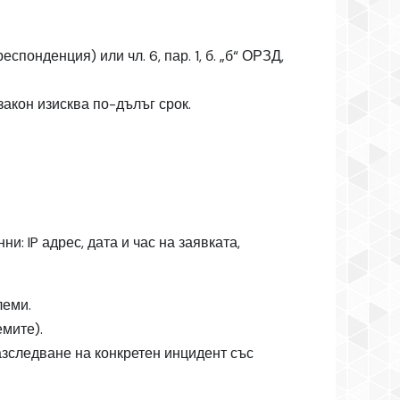
спонденция) или чл. 6, пар. 1, б. „б“ ОРЗД,
закон изисква по-дълъг срок.
: IP адрес, дата и час на заявката,
леми.
емите).
азследване на конкретен инцидент със