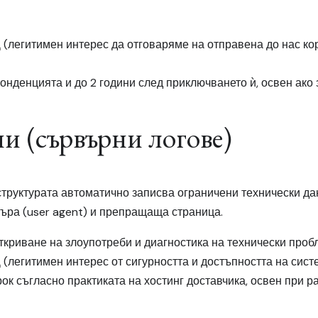
РЗД (легитимен интерес да отговаряме на отправена до нас коре
онденцията и до 2 години след приключването ѝ, освен ако 
ни (сървърни логове)
уктурата автоматично записва ограничени технически данни
зъра (user agent) и препращаща страница.
ткриване на злоупотреби и диагностика на технически проб
РЗД (легитимен интерес от сигурността и достъпността на сист
ок съгласно практиката на хостинг доставчика, освен при р