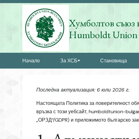
Хумболтов съюз 
Humboldt Union 
Начало
За ХСБ
Становища
Последна актуализация: 6 юли 2026 г.
Настоящата Политика за поверителност обя
връзка с този уебсайт, humboldtunion-bulga
„ОРЗД“/GDPR) и приложимото българско зак