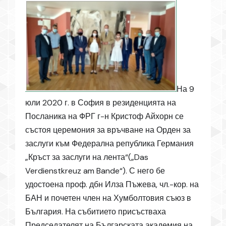
На 9
юли 2020 г. в София в резиденцията на
Посланика на ФРГ г-н Кристоф Айхорн се
състоя церемония за връчване на Орден за
заслуги към Федерална република Германия
„Кръст за заслуги на лента“(„Das
Verdienstkreuz am Bande“). С него бе
удостоена проф. дбн Илза Пъжева, чл.-кор. на
БАН и почетен член на Хумболтовия съюз в
България. На събитието присъстваха
Председателят на Българската академия на