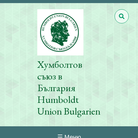
Хумболтов
съюз в
България
Humboldt
Union Bulgarien
☰ Меню