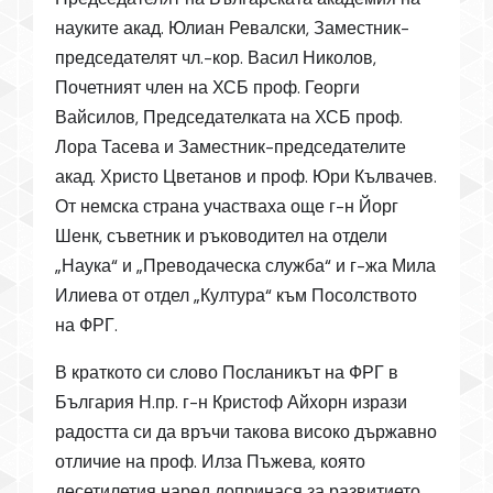
науките акад. Юлиан Ревалски, Заместник-
председателят чл.-кор. Васил Николов,
Почетният член на ХСБ проф. Георги
Вайсилов, Председателката на ХСБ проф.
Лора Тасева и Заместник-председателите
акад. Христо Цветанов и проф. Юри Кълвачев.
От немска страна участваха още г-н Йорг
Шенк, съветник и ръководител на отдели
„Наука“ и „Преводаческа служба“ и г-жа Мила
Илиева от отдел „Култура“ към Посолството
на ФРГ.
В краткото си слово Посланикът на ФРГ в
България Н.пр. г-н Кристоф Айхорн изрази
радостта си да връчи такова високо държавно
отличие на проф. Илза Пъжева, която
десетилетия наред допринася за развитието