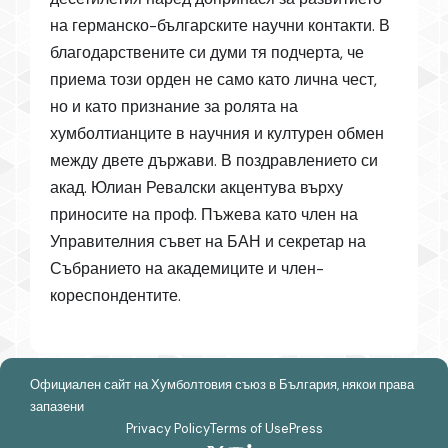
на германско-българските научни контакти. В
благодарствените си думи тя подчерта, че
приема този орден не само като лична чест,
но и като признание за ролята на
хумболтианците в научния и културен обмен
между двете държави. В поздравлението си
акад. Юлиан Ревалски акцентува върху
приносите на проф. Пъжева като член на
Управителния съвет на БАН и секретар на
Събранието на академиците и член-
кореспондентите.
Официален сайт на Хумболтовия съюз в България, някои права
запазени
Privacy Policy
Terms of Use
Press