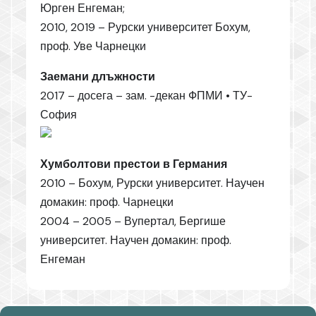
Юрген Енгеман;
2010, 2019 – Рурски университет Бохум,
проф. Уве Чарнецки
Заемани длъжности
2017 – досега – зам. -декан ФПМИ • ТУ-
София
Хумболтови престои в Германия
2010 – Бохум, Рурски университет. Научен
домакин: проф. Чарнецки
2004 – 2005 – Вупертал, Бергише
университет. Научен домакин: проф.
Енгеман