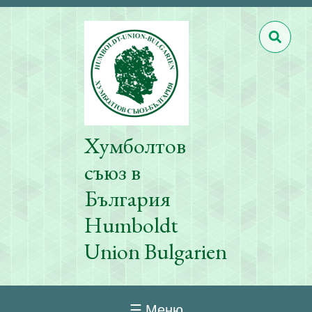
Хумболтов
съюз в
България
Humboldt
Union Bulgarien
☰ Меню