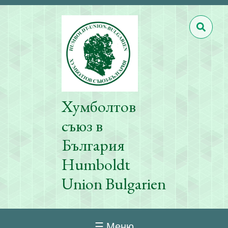
Хумболтов
съюз в
България
Humboldt
Union Bulgarien
☰ Меню