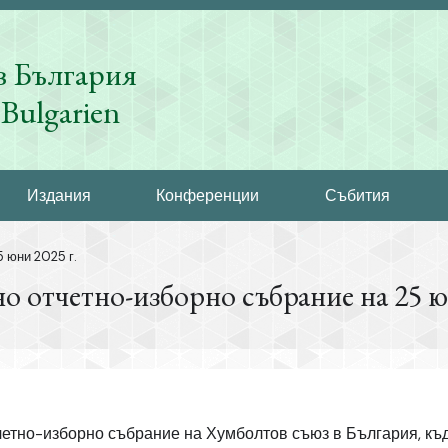
в България
Bulgarien
Издания
Конференции
Събития
 юни 2025 г.
о отчетно-изборно събрание на 25 юн
тчетно-изборно събрание на Хумболтов съюз в България, къ