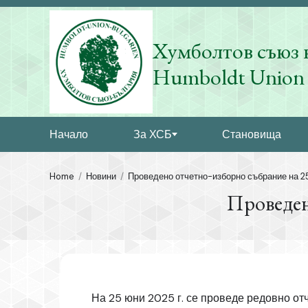
Хумболтов съюз 
Humboldt Union 
Начало
За ХСБ
Становища
Home
Новини
Проведено отчетно-изборно събрание на 25
Проведен
На 25 юни 2025 г. се проведе редовно о