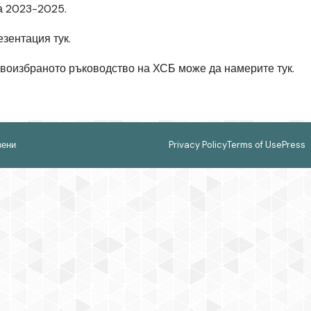
а 2023-2025.
резентация
тук
.
новоизбраното ръководство на ХСБ може да намерите
тук
.
зени
Privacy Policy
Terms of Use
Press