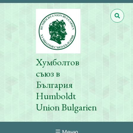
Хумболтов
съюз в
България
Humboldt
Union Bulgarien
☰ Меню