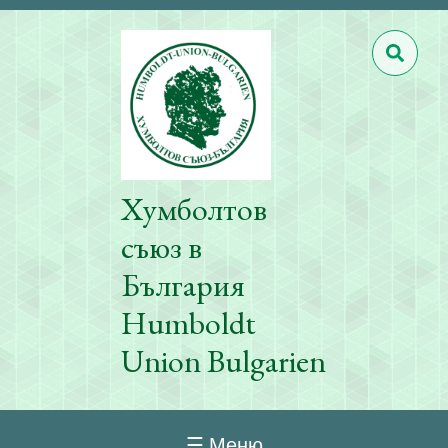
Хумболтов
съюз в
България
Humboldt
Union Bulgarien
☰ Меню