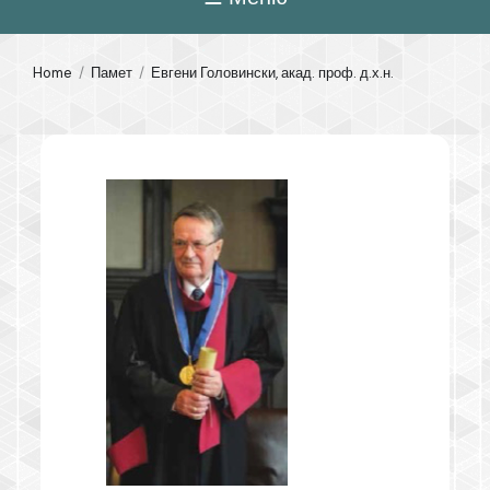
Home
Памет
Евгени Головински, акад. проф. д.х.н.