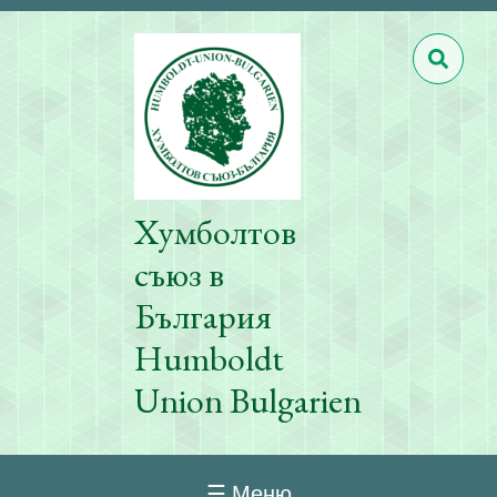
Хумболтов
съюз в
България
Humboldt
Union Bulgarien
☰ Меню