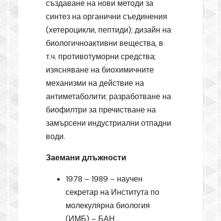
създаване на нови методи за
синтез на органични съединения
(хетероцикли, пептиди); дизайн на
биологичноактивни вещества, в
т.ч. противотуморни средства;
изясняване на биохимичните
механизми на действие на
антиметаболити; разработване на
биофилтри за пречистване на
замърсени индустриални отпадни
води.
Заемани длъжности
1978 – 1989 – научен
секретар на Института по
молекулярна биология
(ИМБ) – БАН