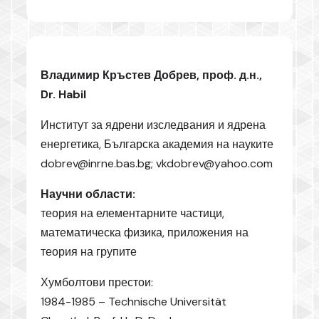
Владимир Кръстев Добрев, проф. д.н.,
Dr. Habil
Институт за ядрени изследвания и ядрена
енергетика, Българска академия на науките
dobrev@inrne.bas.bg
;
vkdobrev@yahoo.com
Научни области:
теория на елементарните частици,
математическа физика, приложения на
теория на групите
Хумболтови престои:
1984-1985 – Technische Universität