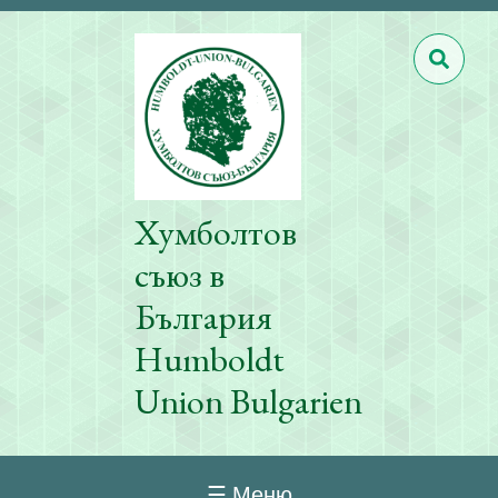
Хумболтов
съюз в
България
Humboldt
Union Bulgarien
☰ Меню