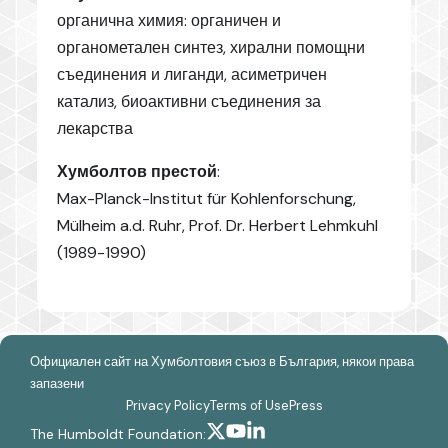
органична химия: органичен и
органометален синтез, хирални помощни
съединения и лиганди, асиметричен
катализ, биоактивни съединения за
лекарства
Хумболтов престой
:
Max-Planck-Institut für Kohlenforschung,
Mülheim a.d. Ruhr, Prof. Dr. Herbert Lehmkuhl
(1989-1990)
Официален сайт на Хумболтовия съюз в България, някои права
запазени
Privacy Policy
Terms of Use
Press
The Humboldt Foundation: