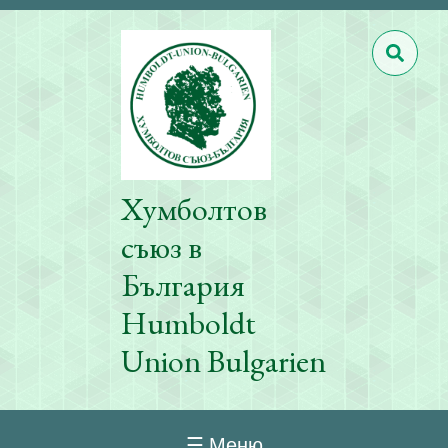
Хумболтов
съюз в
България
Humboldt
Union Bulgarien
☰ Меню