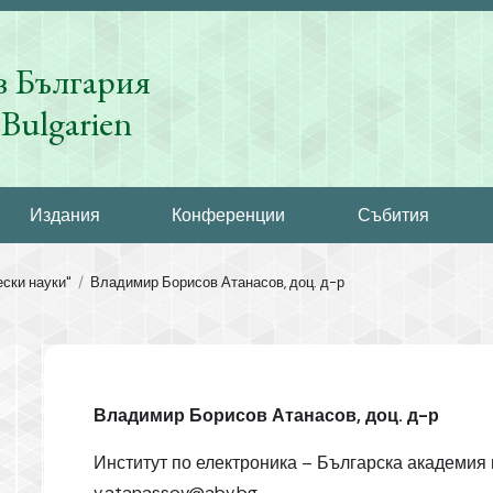
в България
Bulgarien
Издания
Конференции
Събития
ски науки"
Владимир Борисов Атанасов, доц. д-р
Владимир Борисов Атанасов, доц. д-р
Институт по електроника – Българска академия 
v.atanassov@abv.bg