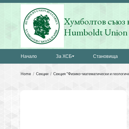
Хумболтов съюз 
Humboldt Union 
Начало
За ХСБ
Становища
Home
Секции
Секция "Физико-математически и геологиче