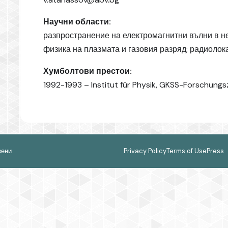
Научни области:
разпространение на електромагнитни вълни в н
физика на плазмата и газовия разряд; радиоло
Хумболтови престои:
1992-1993 – Institut für Physik, GKSS-Forschung
зени
Privacy Policy
Terms of Use
Press