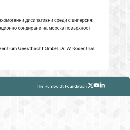
ехомогенни дисипативни среди с диперсия;
кационно сондиране на морска повърхност
szentrum Geesthacht GmbH, Dr. W. Rosenthal
The Humboldt Foundation: