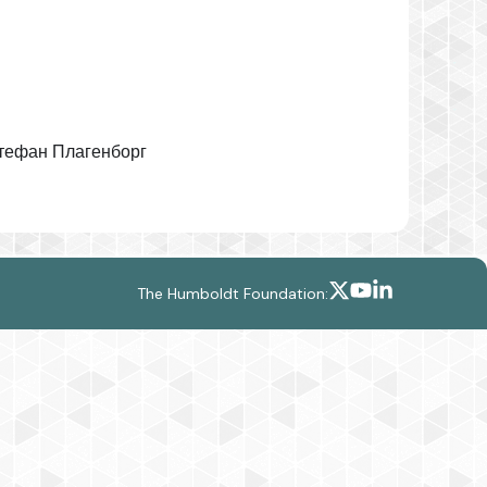
Стефан Плагенборг
The Humboldt Foundation: