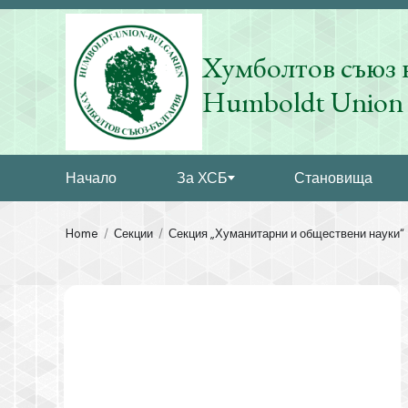
Хумболтов съюз 
Humboldt Union 
Начало
За ХСБ
Становища
Home
Секции
Секция „Хуманитарни и обществени науки“