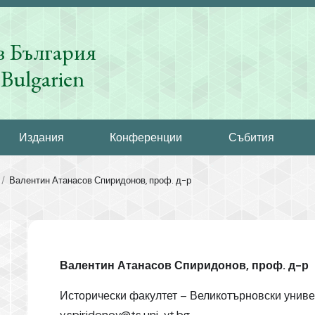
в България
Bulgarien
Издания
Конференции
Събития
Валентин Атанасов Спиридонов, проф. д-р
Валентин Атанасов Спиридонов, проф. д-р
Исторически факултет – Великотърновски универ
v.spiridonov@ts.uni-vt.bg